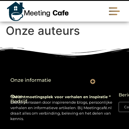
Onze auteurs
Onze informatie
Backlinks kopen: verstandig gebruiken of risico nemen?
Beri
Over
“Dé ontmoetingsplek voor verhalen en inspiratie “
Bedrijf
Laat je verrassen door inspirerende blogs, persoonlijke
verhalen en informatieve artikelen. Bij Meetingcafé.nl
draait alles om verbinding, beleving en het delen van
kennis.