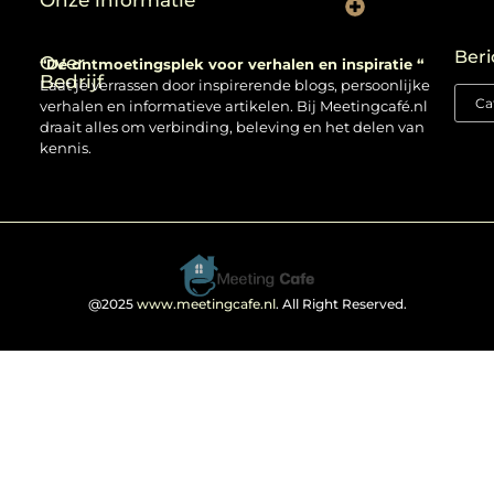
Onze informatie
Backlinks kopen: verstandig gebruiken of risico nemen?
Beri
Over
“Dé ontmoetingsplek voor verhalen en inspiratie “
Bedrijf
Laat je verrassen door inspirerende blogs, persoonlijke
verhalen en informatieve artikelen. Bij Meetingcafé.nl
draait alles om verbinding, beleving en het delen van
kennis.
@2025
www.meetingcafe.nl
. All Right Reserved.