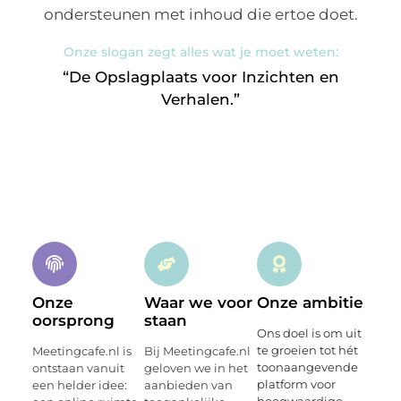
ondersteunen met inhoud die ertoe doet.
Onze slogan zegt alles wat je moet weten:
“De Opslagplaats voor Inzichten en
Verhalen.”
Onze
Waar we voor
Onze ambitie
oorsprong
staan
Ons doel is om uit
te groeien tot hét
Meetingcafe.nl is
Bij Meetingcafe.nl
toonaangevende
ontstaan vanuit
geloven we in het
platform voor
een helder idee:
aanbieden van
hoogwaardige