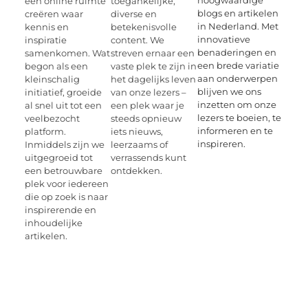
een online ruimte
toegankelijke,
blogs en artikelen
creëren waar
diverse en
in Nederland. Met
kennis en
betekenisvolle
innovatieve
inspiratie
content. We
benaderingen en
samenkomen. Wat
streven ernaar een
een brede variatie
begon als een
vaste plek te zijn in
aan onderwerpen
kleinschalig
het dagelijks leven
blijven we ons
initiatief, groeide
van onze lezers –
inzetten om onze
al snel uit tot een
een plek waar je
lezers te boeien, te
veelbezocht
steeds opnieuw
informeren en te
platform.
iets nieuws,
inspireren.
Inmiddels zijn we
leerzaams of
uitgegroeid tot
verrassends kunt
een betrouwbare
ontdekken.
plek voor iedereen
die op zoek is naar
inspirerende en
inhoudelijke
artikelen.