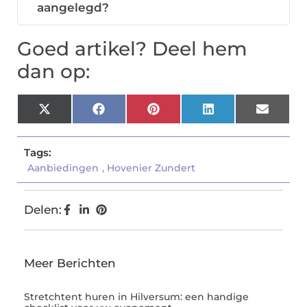
aangelegd?
Goed artikel? Deel hem
dan op:
X
Facebook
Pinterest
LinkedIn
Email
(Twitter)
Tags:
Aanbiedingen
,
Hovenier Zundert
Delen:
Meer Berichten
Stretchtent huren in Hilversum: een handige