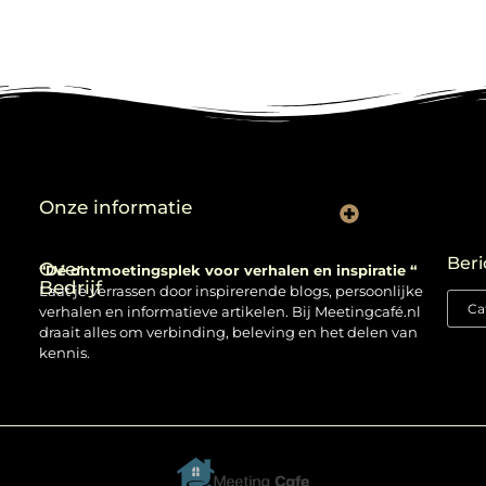
Onze informatie
Backlinks kopen: verstandig gebruiken of risico nemen?
Beri
Over
“Dé ontmoetingsplek voor verhalen en inspiratie “
Bedrijf
Laat je verrassen door inspirerende blogs, persoonlijke
verhalen en informatieve artikelen. Bij Meetingcafé.nl
draait alles om verbinding, beleving en het delen van
kennis.