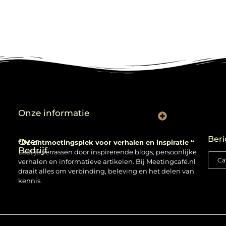
Onze informatie
Backlinks kopen: verstandig gebruiken of risico nemen?
Beri
Over
“Dé ontmoetingsplek voor verhalen en inspiratie “
Bedrijf
Laat je verrassen door inspirerende blogs, persoonlijke
verhalen en informatieve artikelen. Bij Meetingcafé.nl
draait alles om verbinding, beleving en het delen van
kennis.