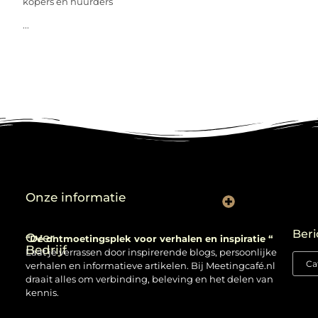
kopers en huurders
...
Onze informatie
Backlinks kopen: verstandig gebruiken of risico nemen?
Beri
Over
“Dé ontmoetingsplek voor verhalen en inspiratie “
Bedrijf
Laat je verrassen door inspirerende blogs, persoonlijke
verhalen en informatieve artikelen. Bij Meetingcafé.nl
draait alles om verbinding, beleving en het delen van
kennis.