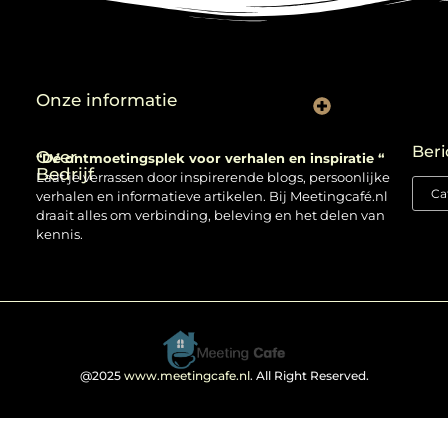
Onze informatie
Backlinks kopen: verstandig gebruiken of risico nemen?
Beri
Over
“Dé ontmoetingsplek voor verhalen en inspiratie “
Bedrijf
Laat je verrassen door inspirerende blogs, persoonlijke
verhalen en informatieve artikelen. Bij Meetingcafé.nl
draait alles om verbinding, beleving en het delen van
kennis.
@2025
www.meetingcafe.nl
. All Right Reserved.