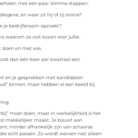
st behalen met een paar slimme stappen:
iegene, en waar zit hij of zij online?
ie je bedrijfsnaam opzoekt?
 waarom ze ooit kozen voor jullie.
t doen en met wie.
post dan één keer per kwartaal een
oeit en je gesprekken met kandidaten
d” binnen, maar hebben al een beeld bij
ring
rbij” moet doen, maar in werkelijkheid is het
uist makkelijker maakt. Je bouwt aan
nt: minder afhankelijk zijn van schaarse
ie echt passen. Zo wordt werven niet alleen