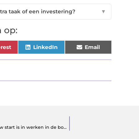
ra taak of een investering?
▼
 op:
erest
LinkedIn
Email
Waarom een goede vacature werkvoorbereider jouw start is in werken in de bouw