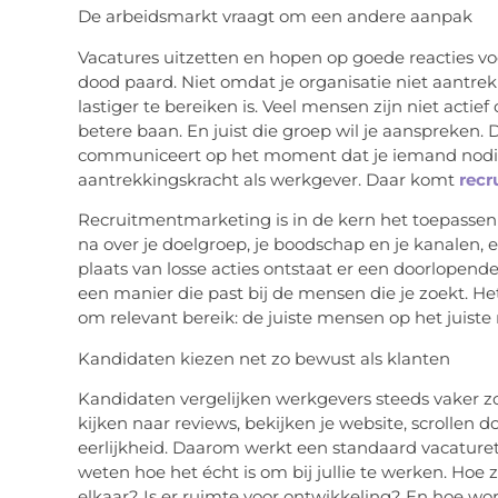
De arbeidsmarkt vraagt om een andere aanpak
Vacatures uitzetten en hopen op goede reacties vo
dood paard. Niet omdat je organisatie niet aantrek
lastiger te bereiken is. Veel mensen zijn niet actie
betere baan. En juist die groep wil je aanspreken. Da
communiceert op het moment dat je iemand nodig 
aantrekkingskracht als werkgever. Daar komt
rec
Recruitmentmarketing is in de kern het toepassen
na over je doelgroep, je boodschap en je kanalen,
plaats van losse acties ontstaat er een doorlopende
een manier die past bij de mensen die je zoekt. He
om relevant bereik: de juiste mensen op het juist
Kandidaten kiezen net zo bewust als klanten
Kandidaten vergelijken werkgevers steeds vaker z
kijken naar reviews, bekijken je website, scrollen d
eerlijkheid. Daarom werkt een standaard vacaturet
weten hoe het écht is om bij jullie te werken. Hoe 
elkaar? Is er ruimte voor ontwikkeling? En hoe w