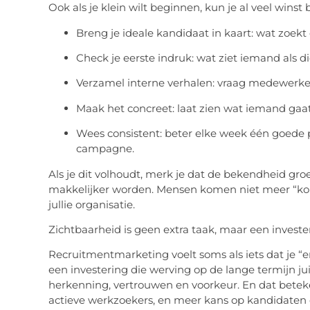
Ook als je klein wilt beginnen, kun je al veel win
Breng je ideale kandidaat in kaart: wat zoekt d
Check je eerste indruk: wat ziet iemand als d
Verzamel interne verhalen: vraag medewerkers
Maak het concreet: laat zien wat iemand gaa
Wees consistent: beter elke week één goede 
campagne.
Als je dit volhoudt, merk je dat de bekendheid gr
makkelijker worden. Mensen komen niet meer “kou
jullie organisatie.
Zichtbaarheid is geen extra taak, maar een investe
Recruitmentmarketing voelt soms als iets dat je “e
een investering die werving op de lange termijn j
herkenning, vertrouwen en voorkeur. En dat beteke
actieve werkzoekers, en meer kans op kandidaten d