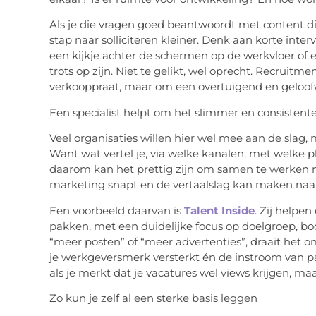
Als je die vragen goed beantwoordt met content di
stap naar solliciteren kleiner. Denk aan korte int
een kijkje achter de schermen op de werkvloer of 
trots op zijn. Niet te gelikt, wel oprecht. Recruit
verkooppraat, maar om een overtuigend en geloof
Een specialist helpt om het slimmer en consistent
Veel organisaties willen hier wel mee aan de slag, m
Want wat vertel je, via welke kanalen, met welke p
daarom kan het prettig zijn om samen te werken me
marketing snapt en de vertaalslag kan maken naar 
Een voorbeeld daarvan is
Talent Inside
. Zij helpe
pakken, met een duidelijke focus op doelgroep, bo
“meer posten” of “meer advertenties”, draait het o
je werkgeversmerk versterkt én de instroom van p
als je merkt dat je vacatures wel views krijgen, m
Zo kun je zelf al een sterke basis leggen