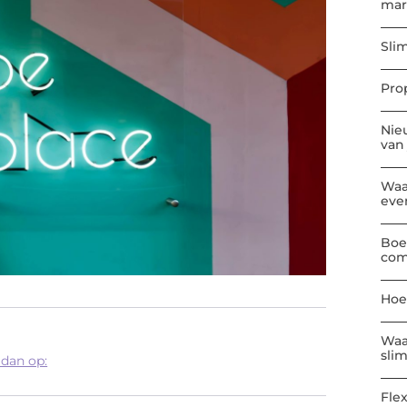
mar
Sli
Pro
Nie
van
Waa
eve
Boe
com
Hoe
Waa
sli
 dan op:
Flex