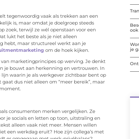
Tra
elt tegenwoordig vaak als trekken aan een
kelijk is, maar omdat je doelgroep steeds
Bes
f op zoek, terwijl ze wél openstaan voor een
ook 
t lukt het beste als je niet alleen
hebt, maar structureel werkt aan je
Wor
je 
ruitmentmarketing
om de hoek kijken.
 van marketingprincipes op werving. Je denkt
Ont
 en je bouwt aan herkenning en vertrouwen. In
 lijn waarin je als werkgever zichtbaar bent op
t gaat dus niet alleen om “meer bereik”, maar
e moment.
oals consumenten merken vergelijken. Ze
oor je
socials
en letten op toon, uitstraling en
ekst alleen vaak niet meer. Mensen willen
ziet een werkdag eruit? Hoe zijn collega’s met
ordt er omgegaan met werk-privébalans?