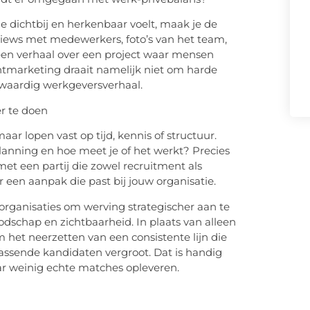
e dichtbij en herkenbaar voelt, maak je de
erviews met medewerkers, foto’s van het team,
een verhaal over een project waar mensen
mentmarketing draait namelijk niet om harde
waardig werkgeversverhaal.
er te doen
aar lopen vast op tijd, kennis of structuur.
lanning en hoe meet je of het werkt? Precies
t een partij die zowel recruitment als
een aanpak die past bij jouw organisatie.
n organisaties om werving strategischer aan te
odschap en zichtbaarheid. In plaats van alleen
m het neerzetten van een consistente lijn die
assende kandidaten vergroot. Dat is handig
aar weinig echte matches opleveren.