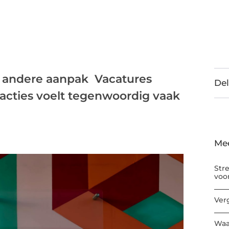
 andere aanpak Vacatures
Del
acties voelt tegenwoordig vaak
Me
Str
voo
Ver
Waa