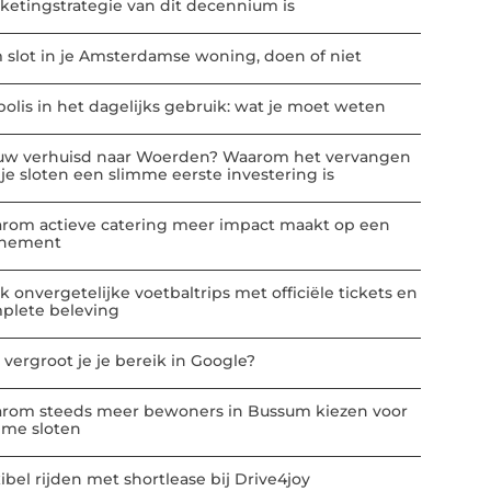
ketingstrategie van dit decennium is
m slot in je Amsterdamse woning, doen of niet
polis in het dagelijks gebruik: wat je moet weten
uw verhuisd naar Woerden? Waarom het vervangen
 je sloten een slimme eerste investering is
rom actieve catering meer impact maakt op een
nement
k onvergetelijke voetbaltrips met officiële tickets en
plete beleving
 vergroot je je bereik in Google?
rom steeds meer bewoners in Bussum kiezen voor
mme sloten
ibel rijden met shortlease bij Drive4joy