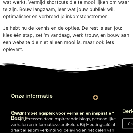
wat werkt. Vermijd shortcuts die te mooi lijken om waar
te zijn. Bouw langzaam, leer wat jouw publiek wil,
optimaliseer en verbreed je inkomstenstromen.
Je hebt nu de kennis en de opties. De rest is aan jou:
kies één stap, zet ‘m vandaag, werk trouw, en bouw aan
een website die niet alleen mooi is, maar ook iets
oplevert.
Onze informatie
Backlinks kopen: verstandig gebruiken of risico nemen?
Beri
Over
“Dé ontmoetingsplek voor verhalen en inspiratie “
Bedrijf
Laat je verrassen door inspirerende blogs, persoonlijke
verhalen en informatieve artikelen. Bij Meetingcafé.nl
draait alles om verbinding, beleving en het delen van