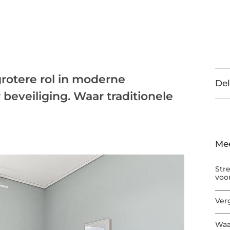
rotere rol in moderne
Del
beveiliging. Waar traditionele
Me
Str
voo
Ver
Waa