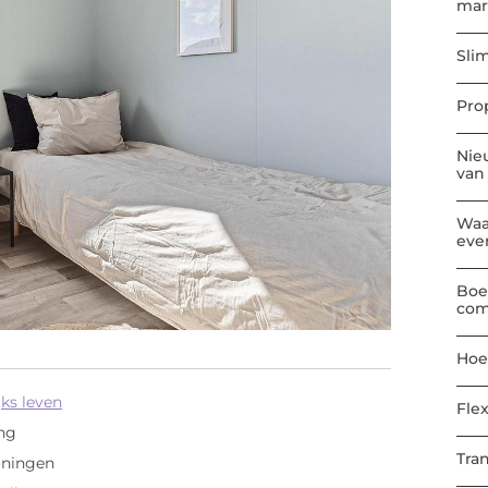
mar
Sli
Pro
Nie
van
Waa
eve
Boe
com
Hoe
ks leven
Flex
ang
Tra
oningen