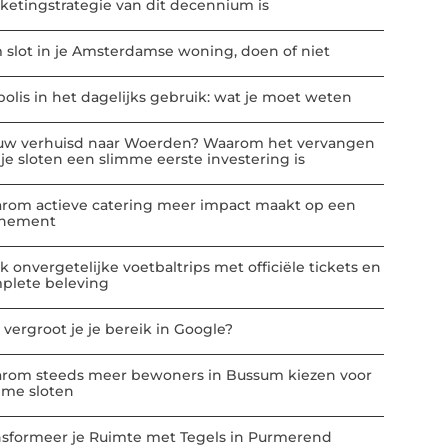
ketingstrategie van dit decennium is
m slot in je Amsterdamse woning, doen of niet
polis in het dagelijks gebruik: wat je moet weten
uw verhuisd naar Woerden? Waarom het vervangen
 je sloten een slimme eerste investering is
rom actieve catering meer impact maakt op een
nement
k onvergetelijke voetbaltrips met officiële tickets en
plete beleving
 vergroot je je bereik in Google?
rom steeds meer bewoners in Bussum kiezen voor
mme sloten
nsformeer je Ruimte met Tegels in Purmerend