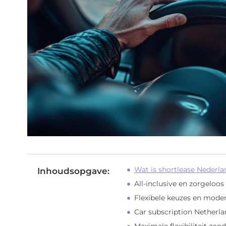
Wat is shortlease Nederl
Inhoudsopgave:
All-inclusive en zorgeloos 
Flexibele keuzes en mod
Car subscription Netherla