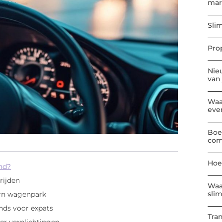
mar
Sli
Pro
Nie
van
Waa
eve
Boe
com
Hoe
and?
rijden
Waa
sli
ern wagenpark
nds voor expats
Tra