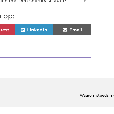
jden met een shortlease auto?
▼
 op:
erest
LinkedIn
Email
Waarom steeds me