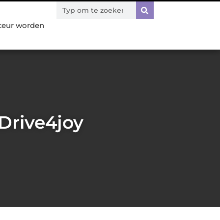
teur worden
 Drive4joy