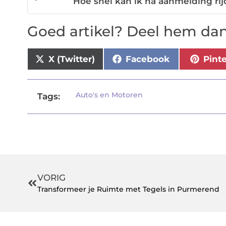
Hoe snel kan ik na aanmelding ri
Goed artikel? Deel hem dan
X (Twitter)
Facebook
Pint
Auto's en Motoren
Tags:
VORIG
Transformeer je Ruimte met Tegels in Purmerend