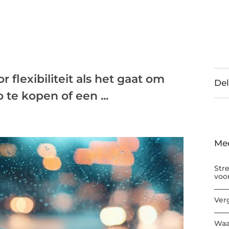
flexibiliteit als het gaat om
Del
 te kopen of een ...
Me
Str
voo
Ver
Waa