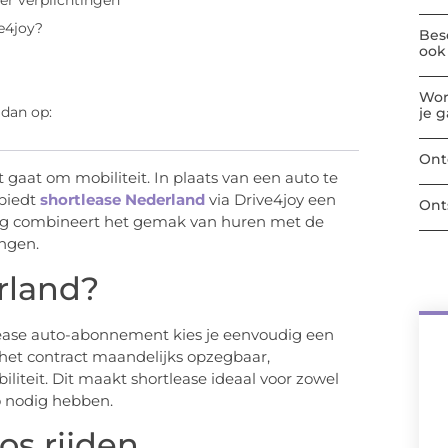
der verplichtingen
e4joy?
Bes
ook 
Wor
 dan op:
je 
Ont
t gaat om mobiliteit. In plaats van een auto te
 biedt
shortlease Nederland
via Drive4joy een
Ont
sing combineert het gemak van huren met de
ingen.
rland?
rtlease auto-abonnement kies je eenvoudig een
s het contract maandelijks opzegbaar,
iteit. Dit maakt shortlease ideaal voor zowel
to nodig hebben.
os rijden