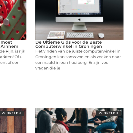
 moet
De Ultieme Gids voor de Beste
n Arnhem
Computerwinkel in Groningen
 Rijn, is rijk
Het vinden van de juiste computerwinkel in
rkten! Of u
Groningen kan soms voelen als zoeken naar
ent of een
een naald in een hooiberg. Er zijn veel
vragen die je
...
WINKELEN
WINKELEN