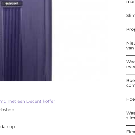
mar
Sli
Pro
Nie
van
Waa
eve
Boe
com
Hoe
md met een Decent koffer
webshop
Waa
sli
 dan op:
Flex