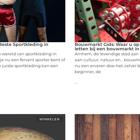
este Sportkleding in
Bouwmarkt Gids: Waar u op
letten bij een bouwmarkt i
 wereld van sportkleding in
Arnhem, de levendige stad aan de
je nu een fervent sporter bent of
aan cultuur, natuur en… bouwma
e juiste sportkleding kan een
nu een ervaren doe-het-zelver b
beginner, de
...
WINKELEN