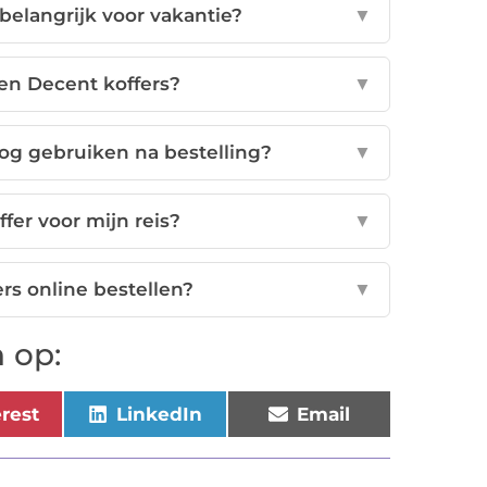
belangrijk voor vakantie?
▼
sen Decent koffers?
▼
nog gebruiken na bestelling?
▼
ffer voor mijn reis?
▼
rs online bestellen?
▼
 op:
erest
LinkedIn
Email