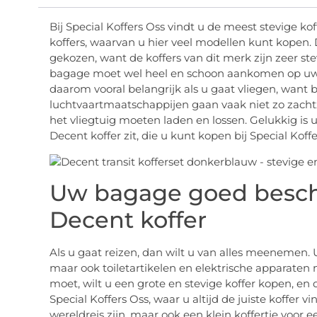
Bij Special Koffers Oss vindt u de meest stevige ko
koffers, waarvan u hier veel modellen kunt kopen. 
gekozen, want de koffers van dit merk zijn zeer stev
bagage moet wel heel en schoon aankomen op uw 
daarom vooral belangrijk als u gaat vliegen, wa
luchtvaartmaatschappijen gaan vaak niet zo zacht
het vliegtuig moeten laden en lossen. Gelukkig i
Decent koffer zit, die u kunt kopen bij Special Koffe
Uw bagage goed besc
Decent koffer
Als u gaat reizen, dan wilt u van alles meenemen.
maar ook toiletartikelen en elektrische apparat
moet, wilt u een grote en stevige koffer kopen, en 
Special Koffers Oss, waar u altijd de juiste koffer vi
wereldreis zijn, maar ook een klein koffertje voor ee