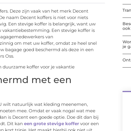
Tra
ffers. Deze zijn vaak van het merk Decent
De naam Decent koffers is niet voor niets
Bes
ig. Een stevige koffer is belangrijk, want uw
ook 
vakantiebestemming. Een stevige koffer is
nt bagagemedewerkers van
Wor
zinnig om met uw koffer, omdat ze heel snel
je 
s uw bagage goed beschermd als deze in een
rs Oss.
Ont
hermd met een
 U wilt natuurlijk wat kleding meenemen,
en moeten mee. Omdat er vaak nogal wat mee
dan is Decent een goede optie. Doe dit dan bij
ndt. Dit kan
een grote stevige koffer
voor een
n kort tripje. Het maakt hierbij ook niet uit