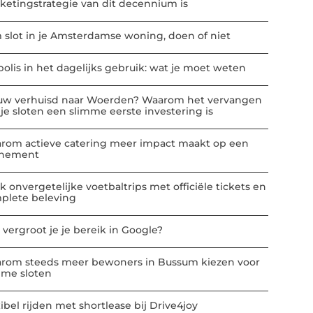
ketingstrategie van dit decennium is
m slot in je Amsterdamse woning, doen of niet
polis in het dagelijks gebruik: wat je moet weten
uw verhuisd naar Woerden? Waarom het vervangen
 je sloten een slimme eerste investering is
rom actieve catering meer impact maakt op een
nement
k onvergetelijke voetbaltrips met officiële tickets en
plete beleving
 vergroot je je bereik in Google?
rom steeds meer bewoners in Bussum kiezen voor
mme sloten
ibel rijden met shortlease bij Drive4joy