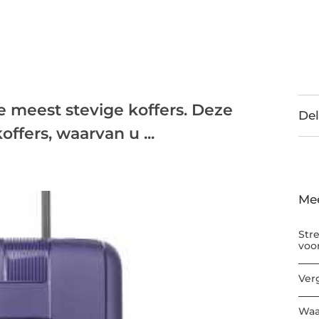
de meest stevige koffers. Deze
Del
ffers, waarvan u ...
Me
Str
voo
Ver
Waa