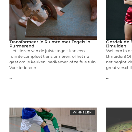
Transformeer je Ruimte met Tegels in
Ontdek de B
Purmerend
IJmuiden
Het kiezen van de juiste tegels kan een
Welkom in de
ruimte compleet transformeren, of het nu
IJmuiden! Of 
gaat om je keuken, badkamer, of zelfs je tuin.
net begint, d
Voor iedereen
groot verschil
...
...
WINKELEN