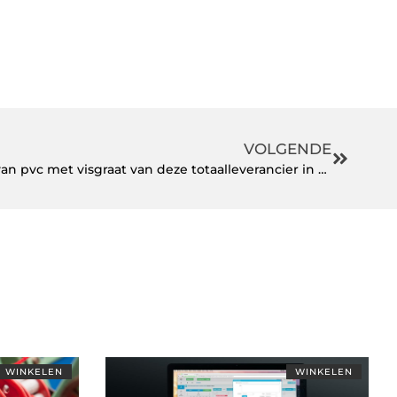
VOLGENDE
Kies voor een prachtige vloer van pvc met visgraat van deze totaalleverancier in Eindhoven
WINKELEN
WINKELEN