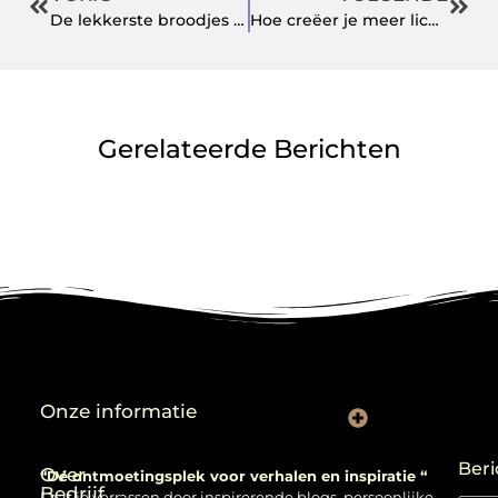
De lekkerste broodjes bestel je online
Hoe creëer je meer licht in huis?
Gerelateerde Berichten
Onze informatie
Backlinks kopen: verstandig gebruiken of risico nemen?
Beri
Over
“Dé ontmoetingsplek voor verhalen en inspiratie “
Bedrijf
Laat je verrassen door inspirerende blogs, persoonlijke