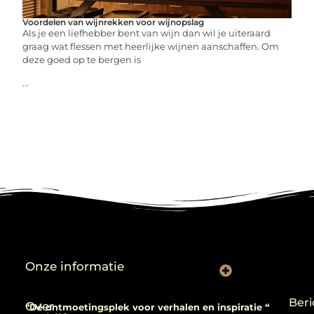
Voordelen van wijnrekken voor wijnopslag
Als je een liefhebber bent van wijn dan wil je uiteraard
graag wat flessen met heerlijke wijnen aanschaffen. Om
deze goed op te bergen is
...
Onze informatie
Backlinks kopen: verstandig gebruiken of risico nemen?
Beri
Over
“Dé ontmoetingsplek voor verhalen en inspiratie “