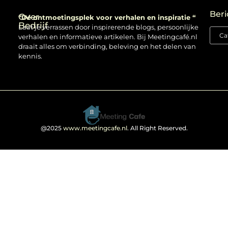
Backlinks kopen: verstandig gebruiken of risico nemen?
Beri
Over
“Dé ontmoetingsplek voor verhalen en inspiratie “
Bedrijf
Laat je verrassen door inspirerende blogs, persoonlijke
verhalen en informatieve artikelen. Bij Meetingcafé.nl
draait alles om verbinding, beleving en het delen van
kennis.
@2025
www.meetingcafe.nl
. All Right Reserved.