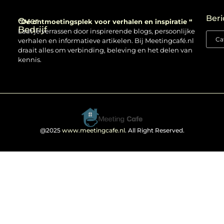
Backlinks kopen: verstandig gebruiken of risico nemen?
Beri
Over
“Dé ontmoetingsplek voor verhalen en inspiratie “
Bedrijf
Laat je verrassen door inspirerende blogs, persoonlijke
verhalen en informatieve artikelen. Bij Meetingcafé.nl
draait alles om verbinding, beleving en het delen van
kennis.
@2025
www.meetingcafe.nl
. All Right Reserved.