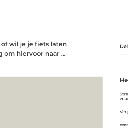
f wil je je fiets laten
Del
 om hiervoor naar ...
Me
Str
voo
Ver
Waa