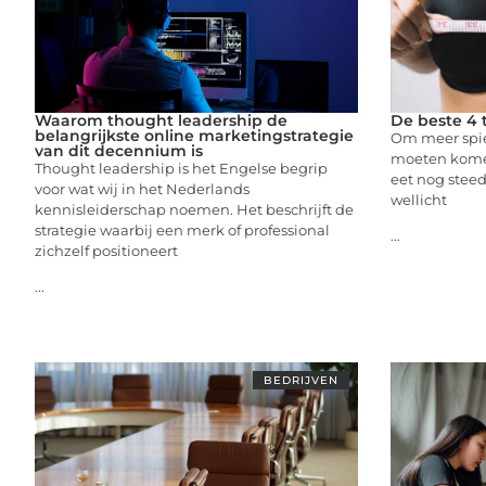
Waarom thought leadership de
De beste 4 
belangrijkste online marketingstrategie
Om meer spie
van dit decennium is
moeten komen
Thought leadership is het Engelse begrip
eet nog stee
voor wat wij in het Nederlands
wellicht
kennisleiderschap noemen. Het beschrijft de
strategie waarbij een merk of professional
...
zichzelf positioneert
...
BEDRIJVEN