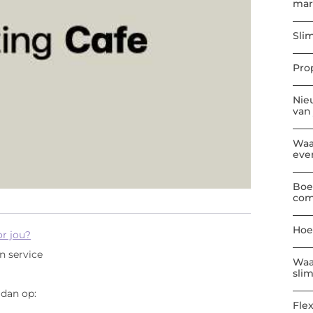
mar
Sli
Pro
Nie
van
Waa
eve
Boe
com
Hoe
or jou?
en service
Waa
sli
 dan op:
Flex