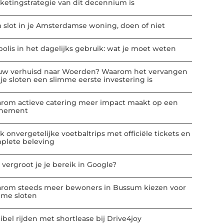
ketingstrategie van dit decennium is
m slot in je Amsterdamse woning, doen of niet
polis in het dagelijks gebruik: wat je moet weten
uw verhuisd naar Woerden? Waarom het vervangen
 je sloten een slimme eerste investering is
rom actieve catering meer impact maakt op een
nement
k onvergetelijke voetbaltrips met officiële tickets en
plete beleving
 vergroot je je bereik in Google?
rom steeds meer bewoners in Bussum kiezen voor
mme sloten
ibel rijden met shortlease bij Drive4joy