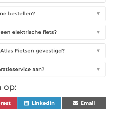
ine bestellen?
▼
een elektrische fiets?
▼
 Atlas Fietsen gevestigd?
▼
aratieservice aan?
▼
 op:
erest
LinkedIn
Email