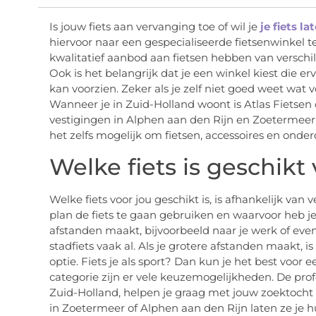
Is jouw fiets aan vervanging toe of wil je
je fiets l
hiervoor naar een gespecialiseerde fietsenwinkel t
kwalitatief aanbod aan fietsen hebben van verschi
Ook is het belangrijk dat je een winkel kiest die er
kan voorzien. Zeker als je zelf niet goed weet wat vo
Wanneer je in Zuid-Holland woont is Atlas Fietsen 
vestigingen in Alphen aan den Rijn en Zoetermeer z
het zelfs mogelijk om fietsen, accessoires en onder
Welke fiets is geschikt
Welke fiets voor jou geschikt is, is afhankelijk van
plan de fiets te gaan gebruiken en waarvoor heb je
afstanden maakt, bijvoorbeeld naar je werk of eve
stadfiets vaak al. Als je grotere afstanden maakt, i
optie. Fiets je als sport? Dan kun je het best voor 
categorie zijn er vele keuzemogelijkheden. De profe
Zuid-Holland, helpen je graag met jouw zoektocht
in Zoetermeer of Alphen aan den Rijn laten ze je h