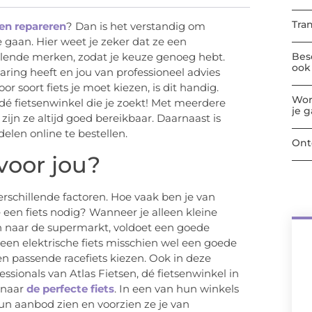
Tra
aten repareren
? Dan is het verstandig om
e gaan. Hier weet je zeker dat ze een
Bes
llende merken, zodat je keuze genoeg hebt.
ook 
varing heeft en jou van professioneel advies
or soort fiets je moet kiezen, is dit handig.
Wor
dé fietsenwinkel die je zoekt! Met meerdere
je 
ijn ze altijd goed bereikbaar. Daarnaast is
delen online te bestellen.
Ont
 voor jou?
 verschillende factoren. Hoe vaak ben je van
 een fiets nodig? Wanneer je alleen kleine
n naar de supermarkt, voldoet een goede
s een elektrische fiets misschien wel een goede
een passende racefiets kiezen. Ook in deze
ssionals van Atlas Fietsen, dé fietsenwinkel in
 naar
de perfecte fiets
. In een van hun winkels
un aanbod zien en voorzien ze je van