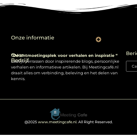
Onze informatie
Backlinks kopen: verstandig gebruiken of risico nemen?
Beri
Over
“Dé ontmoetingsplek voor verhalen en inspiratie “
Bedrijf
Laat je verrassen door inspirerende blogs, persoonlijke
verhalen en informatieve artikelen. Bij Meetingcafé.nl
draait alles om verbinding, beleving en het delen van
kennis.
@2025
www.meetingcafe.nl
. All Right Reserved.