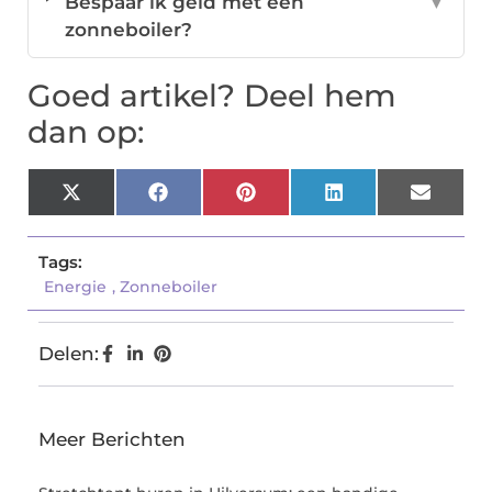
Bespaar ik geld met een
▼
zonneboiler?
Goed artikel? Deel hem
dan op:
X
Facebook
Pinterest
LinkedIn
Email
(Twitter)
Tags:
Energie
,
Zonneboiler
Delen:
Meer Berichten