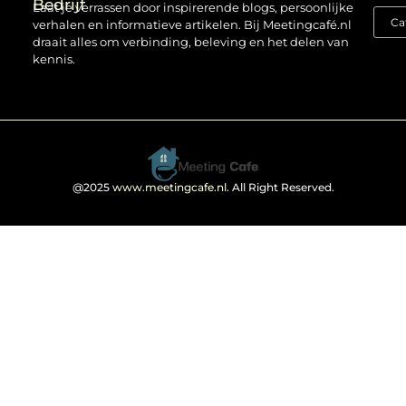
Bedrijf
Laat je verrassen door inspirerende blogs, persoonlijke
verhalen en informatieve artikelen. Bij Meetingcafé.nl
draait alles om verbinding, beleving en het delen van
kennis.
@2025
www.meetingcafe.nl
. All Right Reserved.