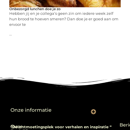
Onbezorgd lunchen doe je zo
Hebben jij en je collega’s geen zin om iedere week zelf
hun brood te hoeven smeren? Dan doe je er goed aan om
ervoor te
...
Onze informatie
Backlinks kopen: verstandig gebruiken of risico nemen?
Beri
Over
“Dé ontmoetingsplek voor verhalen en inspiratie “