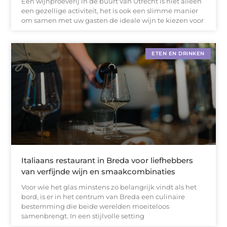
Een wijnproeverij in de buurt van Utrecht is niet alleen
een gezellige activiteit, het is ook een slimme manier
om samen met uw gasten de ideale wijn te kiezen voor
ETEN EN DRINKEN
Italiaans restaurant in Breda voor liefhebbers
van verfijnde wijn en smaakcombinaties
Voor wie het glas minstens zo belangrijk vindt als het
bord, is er in het centrum van Breda een culinaire
bestemming die beide werelden moeiteloos
samenbrengt. In een stijlvolle setting