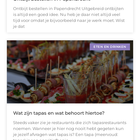
Ontbijt bestellen in Papendrecht Uitgebreid ontbijten
is altijd een goed idee. Nu heb je daar niet altijd veel
tijd voor omdat je bijvoorbeeld naar je werk moet. Wist
je dat
ETEN EN DRINKEN
Wat zijn tapas en wat behoort hiertoe?
Steeds vaker zie je restaurants die zich tapasrestaurants
noemen. Wanneer je hier nog nooit hebt gegeten kun
je jezelf afvragen wat tapas is? Een tapa (meervoud: