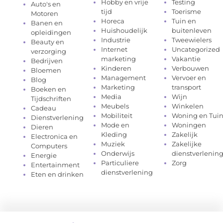
Hobby en vrije
Testing
Auto's en
tijd
Toerisme
Motoren
Horeca
Tuin en
Banen en
Huishoudelijk
buitenleven
opleidingen
Industrie
Tweewielers
Beauty en
Internet
Uncategorized
verzorging
marketing
Vakantie
Bedrijven
Kinderen
Verbouwen
Bloemen
Management
Vervoer en
Blog
Marketing
transport
Boeken en
Media
Wijn
Tijdschriften
Meubels
Winkelen
Cadeau
Mobiliteit
Woning en Tui
Dienstverlening
Mode en
Woningen
Dieren
Kleding
Zakelijk
Electronica en
Muziek
Zakelijke
Computers
Onderwijs
dienstverlenin
Energie
Particuliere
Zorg
Entertainment
dienstverlening
Eten en drinken