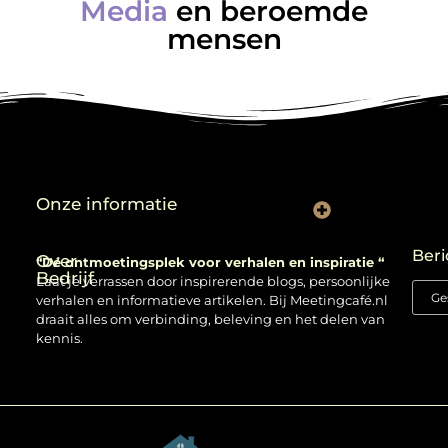
Media
en beroemde
mensen
Onze informatie
Backlinks kopen: verstandig gebruiken of risico nemen?
Beri
Over
“Dé ontmoetingsplek voor verhalen en inspiratie “
Bedrijf
Laat je verrassen door inspirerende blogs, persoonlijke
verhalen en informatieve artikelen. Bij Meetingcafé.nl
draait alles om verbinding, beleving en het delen van
kennis.