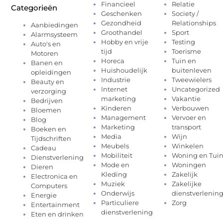
Financieel
Relatie
Categorieën
Geschenken
Society /
Gezondheid
Relationships
Aanbiedingen
Groothandel
Sport
Alarmsysteem
Hobby en vrije
Testing
Auto's en
tijd
Toerisme
Motoren
Horeca
Tuin en
Banen en
Huishoudelijk
buitenleven
opleidingen
Industrie
Tweewielers
Beauty en
Internet
Uncategorized
verzorging
marketing
Vakantie
Bedrijven
Kinderen
Verbouwen
Bloemen
Management
Vervoer en
Blog
Marketing
transport
Boeken en
Media
Wijn
Tijdschriften
Meubels
Winkelen
Cadeau
Mobiliteit
Woning en Tui
Dienstverlening
Mode en
Woningen
Dieren
Kleding
Zakelijk
Electronica en
Muziek
Zakelijke
Computers
Onderwijs
dienstverlenin
Energie
Particuliere
Zorg
Entertainment
dienstverlening
Eten en drinken