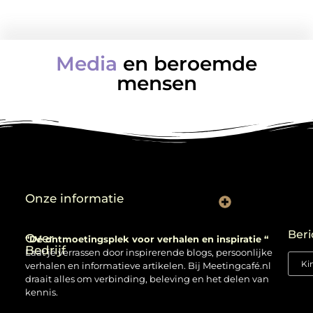
Media
en beroemde
mensen
Onze informatie
Backlinks kopen: verstandig gebruiken of risico nemen?
Beri
Over
“Dé ontmoetingsplek voor verhalen en inspiratie “
Bedrijf
Laat je verrassen door inspirerende blogs, persoonlijke
verhalen en informatieve artikelen. Bij Meetingcafé.nl
draait alles om verbinding, beleving en het delen van
kennis.