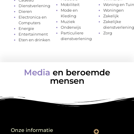
Mobiliteit
Woning en Tui
Dienstverlening
Mode en
Woningen
Dieren
Kleding
Zakelijk
Electronica en
Muziek
Zakelijke
Computers
Onderwijs
dienstverlenin
Energie
Particuliere
Zorg
Entertainment
dienstverlening
Eten en drinken
Media
en beroemde
mensen
Onze informatie