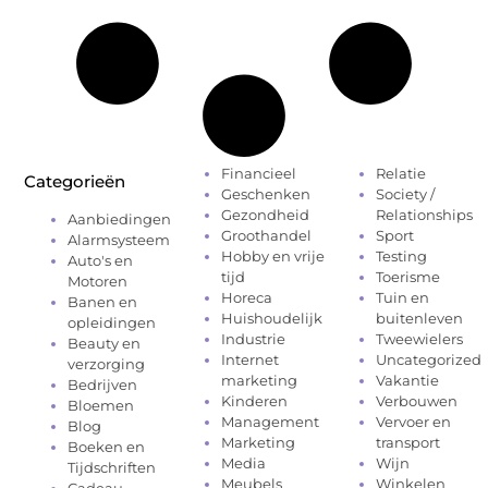
Financieel
Relatie
Categorieën
Geschenken
Society /
Gezondheid
Relationships
Aanbiedingen
Groothandel
Sport
Alarmsysteem
Hobby en vrije
Testing
Auto's en
tijd
Toerisme
Motoren
Horeca
Tuin en
Banen en
Huishoudelijk
buitenleven
opleidingen
Industrie
Tweewielers
Beauty en
Internet
Uncategorized
verzorging
marketing
Vakantie
Bedrijven
Kinderen
Verbouwen
Bloemen
Management
Vervoer en
Blog
Marketing
transport
Boeken en
Media
Wijn
Tijdschriften
Meubels
Winkelen
Cadeau