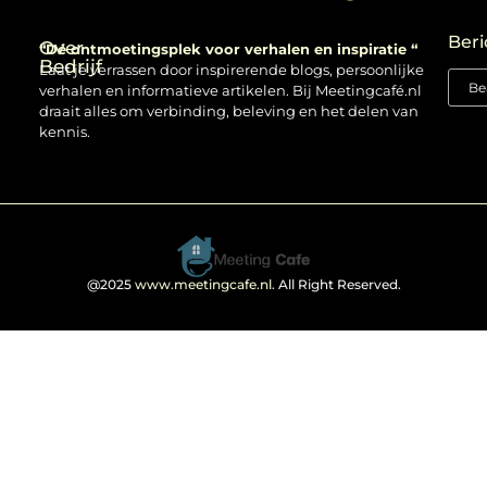
Backlinks kopen: verstandig gebruiken of risico nemen?
Beri
Over
“Dé ontmoetingsplek voor verhalen en inspiratie “
Bedrijf
Laat je verrassen door inspirerende blogs, persoonlijke
verhalen en informatieve artikelen. Bij Meetingcafé.nl
draait alles om verbinding, beleving en het delen van
kennis.
@2025
www.meetingcafe.nl
. All Right Reserved.