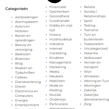
Financieel
Relatie
Categorieën
Geschenken
Society /
Gezondheid
Relationships
Aanbiedingen
Groothandel
Sport
Alarmsysteem
Hobby en vrije
Testing
Auto's en
tijd
Toerisme
Motoren
Horeca
Tuin en
Banen en
Huishoudelijk
buitenleven
opleidingen
Industrie
Tweewielers
Beauty en
Internet
Uncategorized
verzorging
marketing
Vakantie
Bedrijven
Kinderen
Verbouwen
Bloemen
Management
Vervoer en
Blog
Marketing
transport
Boeken en
Media
Wijn
Tijdschriften
Meubels
Winkelen
Cadeau
Mobiliteit
Woning en Tui
Dienstverlening
Mode en
Woningen
Dieren
Kleding
Zakelijk
Electronica en
Muziek
Zakelijke
Computers
Onderwijs
dienstverlenin
Energie
Particuliere
Zorg
Entertainment
dienstverlening