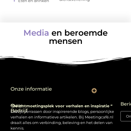
Eten en drinken
Media
en beroemde
mensen
Onze informatie
Backlinks kopen: verstandig gebruiken of risico nemen?
Beri
Over
“Dé ontmoetingsplek voor verhalen en inspiratie “
Bedrijf
Laat je verrassen door inspirerende blogs, persoonlijke
verhalen en informatieve artikelen. Bij Meetingcafé.nl
draait alles om verbinding, beleving en het delen van
kennis.