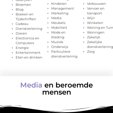
Kinderen
Verbouwen
Bloemen
Management
Vervoer en
Blog
Marketing
transport
Boeken en
Media
Wijn
Tijdschriften
Meubels
Winkelen
Cadeau
Mobiliteit
Woning en Tui
Dienstverlening
Mode en
Woningen
Dieren
Kleding
Zakelijk
Electronica en
Muziek
Zakelijke
Computers
Onderwijs
dienstverlenin
Energie
Particuliere
Zorg
Entertainment
dienstverlening
Eten en drinken
Media
en beroemde
mensen