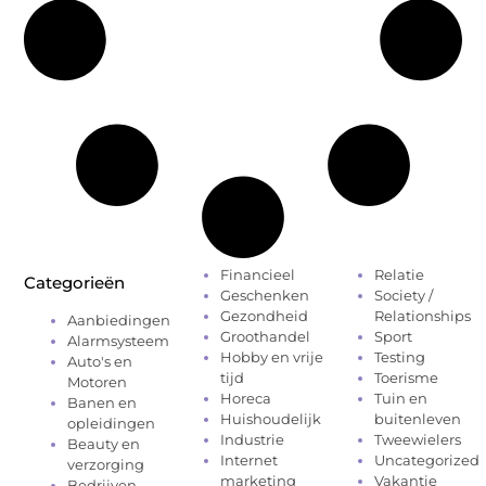
Financieel
Relatie
Categorieën
Geschenken
Society /
Gezondheid
Relationships
Aanbiedingen
Groothandel
Sport
Alarmsysteem
Hobby en vrije
Testing
Auto's en
tijd
Toerisme
Motoren
Horeca
Tuin en
Banen en
Huishoudelijk
buitenleven
opleidingen
Industrie
Tweewielers
Beauty en
Internet
Uncategorized
verzorging
marketing
Vakantie
Bedrijven