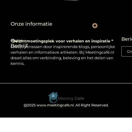
Onze informatie
Backlinks kopen: verstandig gebruiken of risico nemen?
Beri
Over
“Dé ontmoetingsplek voor verhalen en inspiratie “
Bedrijf
Laat je verrassen door inspirerende blogs, persoonlijke
verhalen en informatieve artikelen. Bij Meetingcafé.nl
draait alles om verbinding, beleving en het delen van
kennis.
@2025
www.meetingcafe.nl
. All Right Reserved.