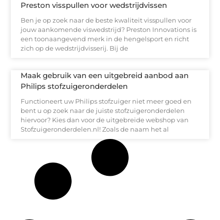
Preston visspullen voor wedstrijdvissen
Ben je op zoek naar de beste kwaliteit visspullen voor
jouw aankomende viswedstrijd? Preston Innovations is
een toonaangevend merk in de hengelsport en richt
zich op de wedstrijdvisserij. Bij de
Maak gebruik van een uitgebreid aanbod aan
Philips stofzuigeronderdelen
Functioneert uw Philips stofzuiger niet meer goed en
bent u op zoek naar de juiste stofzuigeronderdelen
hiervoor? Kies dan voor de uitgebreide webshop van
Stofzuigeronderdelen.nl! Zoals de naam het al