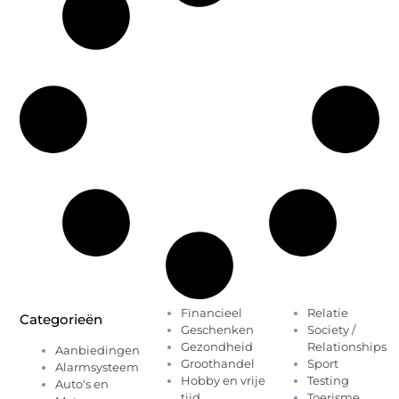
Financieel
Relatie
Categorieën
Geschenken
Society /
Gezondheid
Relationships
Aanbiedingen
Groothandel
Sport
Alarmsysteem
Hobby en vrije
Testing
Auto's en
tijd
Toerisme