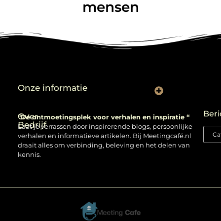
mensen
Onze informatie
Backlinks kopen: verstandig gebruiken of risico nemen?
Beri
Over
“Dé ontmoetingsplek voor verhalen en inspiratie “
Bedrijf
Laat je verrassen door inspirerende blogs, persoonlijke
verhalen en informatieve artikelen. Bij Meetingcafé.nl
draait alles om verbinding, beleving en het delen van
kennis.