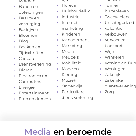
Motoren
Horeca
Tuin en
Banen en
Huishoudelijk
buitenleven
opleidingen
Industrie
Tweewielers
Beauty en
Internet
Uncategorized
verzorging
marketing
Vakantie
Bedrijven
Kinderen
Verbouwen
Bloemen
Management
Vervoer en
Blog
Marketing
transport
Boeken en
Media
Wijn
Tijdschriften
Meubels
Winkelen
Cadeau
Mobiliteit
Woning en Tui
Dienstverlening
Mode en
Woningen
Dieren
Kleding
Zakelijk
Electronica en
Muziek
Zakelijke
Computers
Onderwijs
dienstverlenin
Energie
Particuliere
Zorg
Entertainment
dienstverlening
Eten en drinken
Media
en beroemde