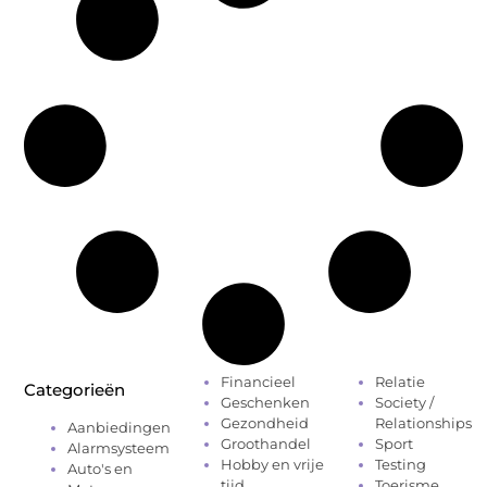
Financieel
Relatie
Categorieën
Geschenken
Society /
Gezondheid
Relationships
Aanbiedingen
Groothandel
Sport
Alarmsysteem
Hobby en vrije
Testing
Auto's en
tijd
Toerisme