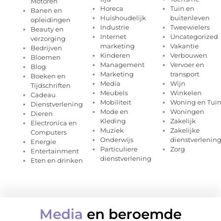
Motoren
Horeca
Tuin en
Banen en
Huishoudelijk
buitenleven
opleidingen
Industrie
Tweewielers
Beauty en
Internet
Uncategorized
verzorging
marketing
Vakantie
Bedrijven
Kinderen
Verbouwen
Bloemen
Management
Vervoer en
Blog
Marketing
transport
Boeken en
Media
Wijn
Tijdschriften
Meubels
Winkelen
Cadeau
Mobiliteit
Woning en Tui
Dienstverlening
Mode en
Woningen
Dieren
Kleding
Zakelijk
Electronica en
Muziek
Zakelijke
Computers
Onderwijs
dienstverlenin
Energie
Particuliere
Zorg
Entertainment
dienstverlening
Eten en drinken
Media
en beroemde