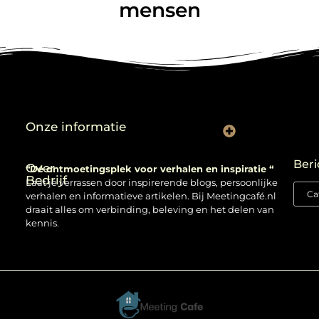
mensen
Onze informatie
Backlinks kopen: verstandig gebruiken of risico nemen?
Beri
Over
“Dé ontmoetingsplek voor verhalen en inspiratie “
Bedrijf
Laat je verrassen door inspirerende blogs, persoonlijke
verhalen en informatieve artikelen. Bij Meetingcafé.nl
draait alles om verbinding, beleving en het delen van
kennis.