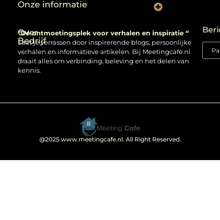
Onze informatie
Backlinks kopen: verstandig gebruiken of risico nemen?
Beri
Over
“Dé ontmoetingsplek voor verhalen en inspiratie “
Bedrijf
Laat je verrassen door inspirerende blogs, persoonlijke
verhalen en informatieve artikelen. Bij Meetingcafé.nl
draait alles om verbinding, beleving en het delen van
kennis.
@2025
www.meetingcafe.nl
. All Right Reserved.