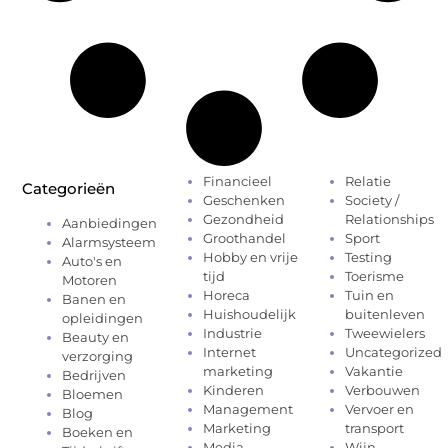
Financieel
Relatie
Categorieën
Geschenken
Society /
Gezondheid
Relationships
Aanbiedingen
Groothandel
Sport
Alarmsysteem
Hobby en vrije
Testing
Auto's en
tijd
Toerisme
Motoren
Horeca
Tuin en
Banen en
Huishoudelijk
buitenleven
opleidingen
Industrie
Tweewielers
Beauty en
Internet
Uncategorized
verzorging
marketing
Vakantie
Bedrijven
Kinderen
Verbouwen
Bloemen
Management
Vervoer en
Blog
Marketing
transport
Boeken en
Media
Wijn