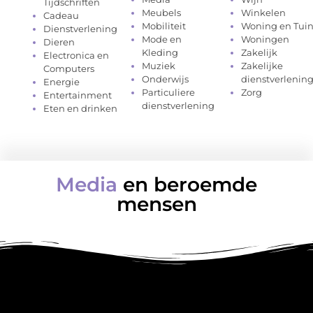
Tijdschriften
Meubels
Winkelen
Cadeau
Mobiliteit
Woning en Tui
Dienstverlening
Mode en
Woningen
Dieren
Kleding
Zakelijk
Electronica en
Muziek
Zakelijke
Computers
Onderwijs
dienstverlenin
Energie
Particuliere
Zorg
Entertainment
dienstverlening
Eten en drinken
Media
en beroemde
mensen