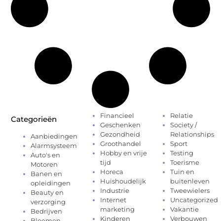
Financieel
Relatie
Categorieën
Geschenken
Society /
Gezondheid
Relationships
Aanbiedingen
Groothandel
Sport
Alarmsysteem
Hobby en vrije
Testing
Auto's en
tijd
Toerisme
Motoren
Horeca
Tuin en
Banen en
Huishoudelijk
buitenleven
opleidingen
Industrie
Tweewielers
Beauty en
Internet
Uncategorized
verzorging
marketing
Vakantie
Bedrijven
Kinderen
Verbouwen
Bloemen