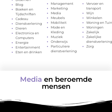
Management
Vervoer en
Blog
Marketing
transport
Boeken en
Media
Wijn
Tijdschriften
Meubels
Winkelen
Cadeau
Mobiliteit
Woning en Tui
Dienstverlening
Mode en
Woningen
Dieren
Kleding
Zakelijk
Electronica en
Muziek
Zakelijke
Computers
Onderwijs
dienstverlenin
Energie
Particuliere
Zorg
Entertainment
dienstverlening
Eten en drinken
Media
en beroemde
mensen