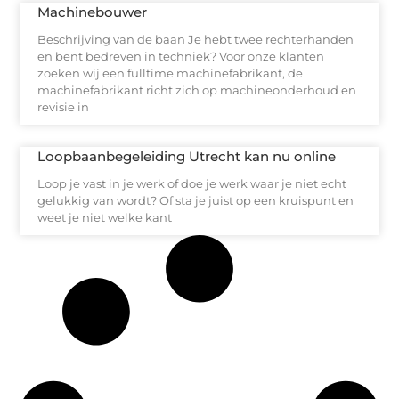
Machinebouwer
Beschrijving van de baan Je hebt twee rechterhanden
en bent bedreven in techniek? Voor onze klanten
zoeken wij een fulltime machinefabrikant, de
machinefabrikant richt zich op machineonderhoud en
revisie in
Loopbaanbegeleiding Utrecht kan nu online
Loop je vast in je werk of doe je werk waar je niet echt
gelukkig van wordt? Of sta je juist op een kruispunt en
weet je niet welke kant