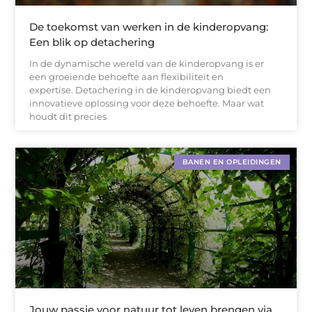
De toekomst van werken in de kinderopvang:
Een blik op detachering
In de dynamische wereld van de kinderopvang is er
een groeiende behoefte aan flexibiliteit en
expertise. Detachering in de kinderopvang biedt een
innovatieve oplossing voor deze behoefte. Maar wat
houdt dit precies
BANEN EN OPLEIDINGEN
Jouw passie voor natuur tot leven brengen via