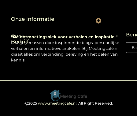
Onze informatie
Backlinks kopen: verstandig gebruiken of risico nemen?
Beri
Over
“Dé ontmoetingsplek voor verhalen en inspiratie “
Bedrijf
Laat je verrassen door inspirerende blogs, persoonlijke
verhalen en informatieve artikelen. Bij Meetingcafé.nl
draait alles om verbinding, beleving en het delen van
kennis.
@2025
www.meetingcafe.nl
. All Right Reserved.