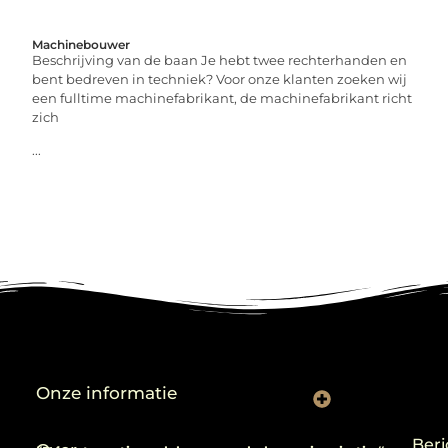
Machinebouwer
Beschrijving van de baan Je hebt twee rechterhanden en
bent bedreven in techniek? Voor onze klanten zoeken wij
een fulltime machinefabrikant, de machinefabrikant richt
zich
...
Onze informatie
Backlinks kopen: verstandig gebruiken of risico nemen?
Beri