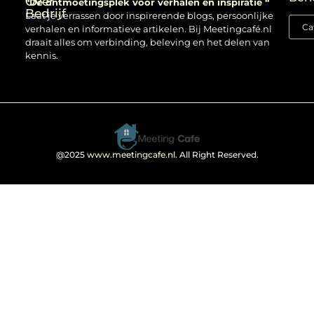
Over
“Dé ontmoetingsplek voor verhalen en inspiratie “
Bedrijf
Laat je verrassen door inspirerende blogs, persoonlijke
verhalen en informatieve artikelen. Bij Meetingcafé.nl
draait alles om verbinding, beleving en het delen van
kennis.
@2025
www.meetingcafe.nl
. All Right Reserved.