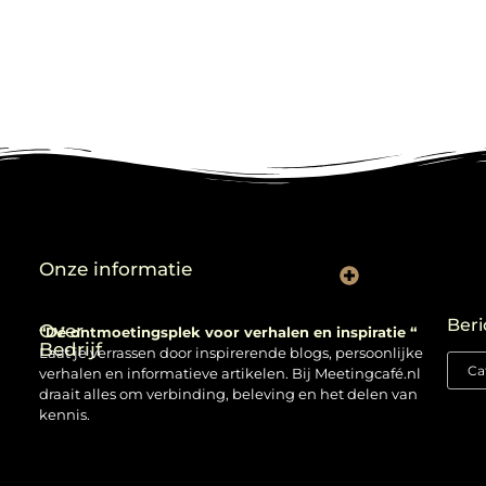
Onze informatie
Backlinks kopen: verstandig gebruiken of risico nemen?
Beri
Over
“Dé ontmoetingsplek voor verhalen en inspiratie “
Bedrijf
Laat je verrassen door inspirerende blogs, persoonlijke
verhalen en informatieve artikelen. Bij Meetingcafé.nl
draait alles om verbinding, beleving en het delen van
kennis.