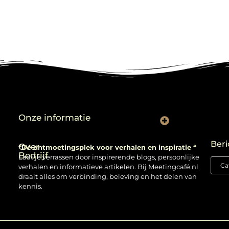
Onze informatie
Backlinks kopen: verstandig gebruiken of risico nemen?
Beri
Over
“Dé ontmoetingsplek voor verhalen en inspiratie “
Bedrijf
Laat je verrassen door inspirerende blogs, persoonlijke
verhalen en informatieve artikelen. Bij Meetingcafé.nl
draait alles om verbinding, beleving en het delen van
kennis.