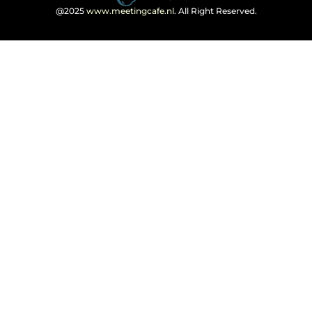
@2025
www.meetingcafe.nl
. All Right Reserved.