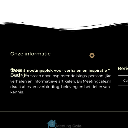
Onze informatie
Backlinks kopen: verstandig gebruiken of risico nemen?
Beri
Over
“Dé ontmoetingsplek voor verhalen en inspiratie “
Bedrijf
Laat je verrassen door inspirerende blogs, persoonlijke
verhalen en informatieve artikelen. Bij Meetingcafé.nl
draait alles om verbinding, beleving en het delen van
kennis.