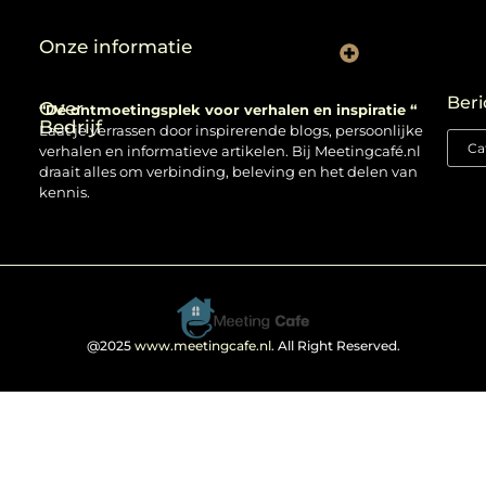
Onze informatie
Backlinks kopen: verstandig gebruiken of risico nemen?
Beri
Over
“Dé ontmoetingsplek voor verhalen en inspiratie “
Bedrijf
Laat je verrassen door inspirerende blogs, persoonlijke
verhalen en informatieve artikelen. Bij Meetingcafé.nl
draait alles om verbinding, beleving en het delen van
kennis.
@2025
www.meetingcafe.nl
. All Right Reserved.