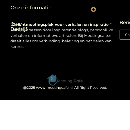
Onze informatie
Backlinks kopen: verstandig gebruiken of risico nemen?
Beri
Over
“Dé ontmoetingsplek voor verhalen en inspiratie “
Bedrijf
Laat je verrassen door inspirerende blogs, persoonlijke
verhalen en informatieve artikelen. Bij Meetingcafé.nl
draait alles om verbinding, beleving en het delen van
kennis.
@2025
www.meetingcafe.nl
. All Right Reserved.