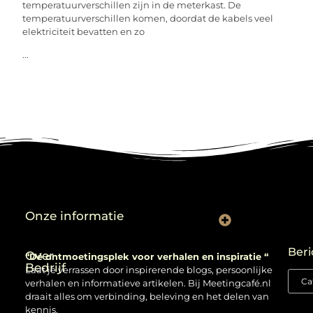
temperatuurverschillen zijn in de meterkast. De
temperatuurverschillen komen, doordat de kabels veel
elektriciteit bevatten en zo
...
Onze informatie
Backlinks kopen: verstandig gebruiken of risico nemen?
Beri
Over
“Dé ontmoetingsplek voor verhalen en inspiratie “
Bedrijf
Laat je verrassen door inspirerende blogs, persoonlijke
verhalen en informatieve artikelen. Bij Meetingcafé.nl
draait alles om verbinding, beleving en het delen van
kennis.