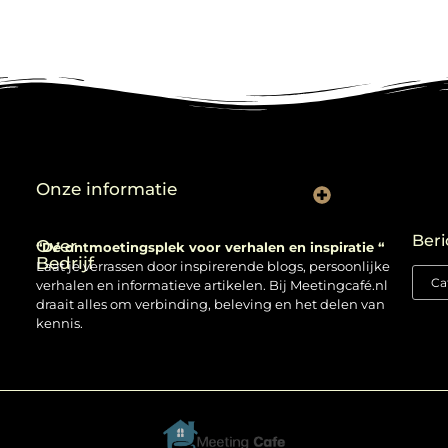
Onze informatie
Backlinks kopen: verstandig gebruiken of risico nemen?
Beri
Over
“Dé ontmoetingsplek voor verhalen en inspiratie “
Bedrijf
Laat je verrassen door inspirerende blogs, persoonlijke
verhalen en informatieve artikelen. Bij Meetingcafé.nl
draait alles om verbinding, beleving en het delen van
kennis.