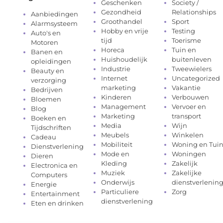
Geschenken
Society /
Gezondheid
Relationships
Aanbiedingen
Groothandel
Sport
Alarmsysteem
Hobby en vrije
Testing
Auto's en
tijd
Toerisme
Motoren
Horeca
Tuin en
Banen en
Huishoudelijk
buitenleven
opleidingen
Industrie
Tweewielers
Beauty en
Internet
Uncategorized
verzorging
marketing
Vakantie
Bedrijven
Kinderen
Verbouwen
Bloemen
Management
Vervoer en
Blog
Marketing
transport
Boeken en
Media
Wijn
Tijdschriften
Meubels
Winkelen
Cadeau
Mobiliteit
Woning en Tui
Dienstverlening
Mode en
Woningen
Dieren
Kleding
Zakelijk
Electronica en
Muziek
Zakelijke
Computers
Onderwijs
dienstverlenin
Energie
Particuliere
Zorg
Entertainment
dienstverlening
Eten en drinken