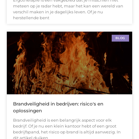
Ergotherapie is een vakgebied dat je misschien niet
meteen op je radar hebt, maar het kan een wereld van
verschil maken in je dagelijks leven. Of je nu
herstellende bent
BLOG
Brandveiligheid in bedrijven: risico's en
oplossingen
Brandveiligheid is een belangrijk aspect voor elk
bedrijf. Of je nu een klein kantoor hebt of een groot
bedrijfspand, het risico op brand is altijd aanwezig. In
dit artikel duiken