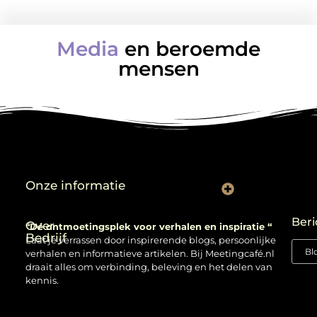
Media
en beroemde
mensen
Onze informatie
Backlinks kopen: verstandig gebruiken of risico nemen?
Beri
Over
“Dé ontmoetingsplek voor verhalen en inspiratie “
Bedrijf
Laat je verrassen door inspirerende blogs, persoonlijke
verhalen en informatieve artikelen. Bij Meetingcafé.nl
draait alles om verbinding, beleving en het delen van
kennis.