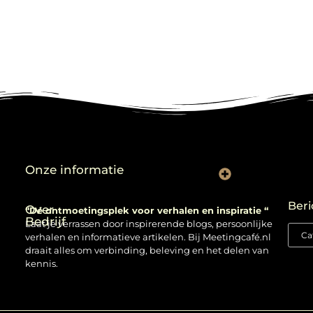
Onze informatie
Backlinks kopen: verstandig gebruiken of risico nemen?
Beri
Over
“Dé ontmoetingsplek voor verhalen en inspiratie “
Bedrijf
Laat je verrassen door inspirerende blogs, persoonlijke
verhalen en informatieve artikelen. Bij Meetingcafé.nl
draait alles om verbinding, beleving en het delen van
kennis.