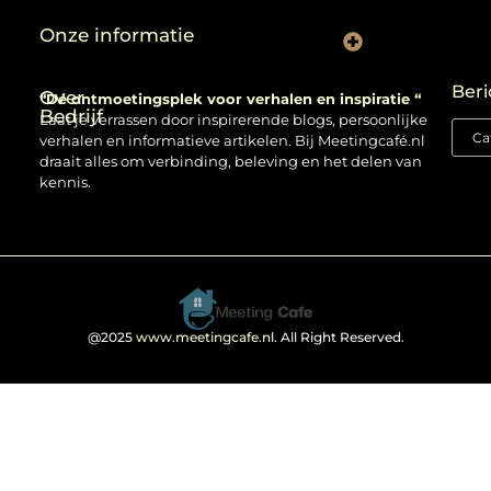
Onze informatie
Backlinks kopen: verstandig gebruiken of risico nemen?
Beri
Over
“Dé ontmoetingsplek voor verhalen en inspiratie “
Bedrijf
Laat je verrassen door inspirerende blogs, persoonlijke
verhalen en informatieve artikelen. Bij Meetingcafé.nl
draait alles om verbinding, beleving en het delen van
kennis.
@2025
www.meetingcafe.nl
. All Right Reserved.