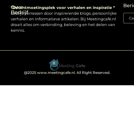
Beri
Over
“Dé ontmoetingsplek voor verhalen en inspiratie “
Bedrijf
Laat je verrassen door inspirerende blogs, persoonlijke
verhalen en informatieve artikelen. Bij Meetingcafé.nl
draait alles om verbinding, beleving en het delen van
kennis.
@2025
www.meetingcafe.nl
. All Right Reserved.