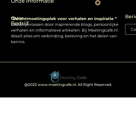
Onze informatie
Backlinks kopen: verstandig gebruiken of risico nemen?
Beri
Over
“Dé ontmoetingsplek voor verhalen en inspiratie “
Bedrijf
Laat je verrassen door inspirerende blogs, persoonlijke
verhalen en informatieve artikelen. Bij Meetingcafé.nl
draait alles om verbinding, beleving en het delen van
kennis.
@2025
www.meetingcafe.nl
. All Right Reserved.