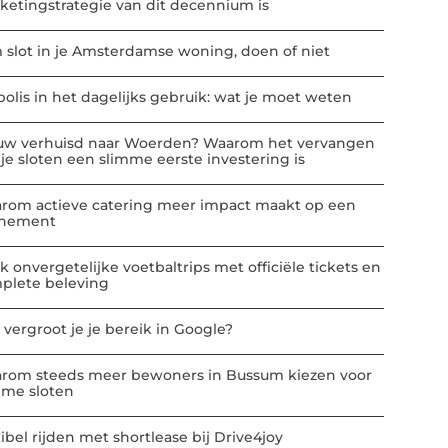
ketingstrategie van dit decennium is
m slot in je Amsterdamse woning, doen of niet
polis in het dagelijks gebruik: wat je moet weten
uw verhuisd naar Woerden? Waarom het vervangen
 je sloten een slimme eerste investering is
rom actieve catering meer impact maakt op een
nement
k onvergetelijke voetbaltrips met officiële tickets en
plete beleving
 vergroot je je bereik in Google?
rom steeds meer bewoners in Bussum kiezen voor
mme sloten
ibel rijden met shortlease bij Drive4joy