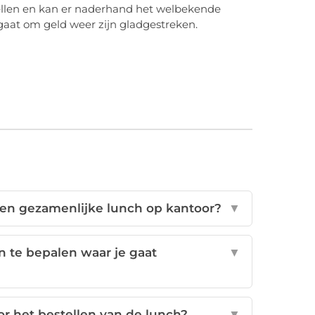
stellen en kan er naderhand het welbekende
 gaat om geld weer zijn gladgestreken.
een gezamenlijke lunch op kantoor?
▼
n te bepalen waar je gaat
▼
or het bestellen van de lunch?
▼