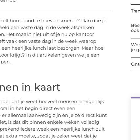
 dan op:
Tra
k zelf hun brood te hoeven smeren? Dan doe je
Bes
beeld een vaste dag in de week afspreken
ook 
en. Het maakt niet uit of je nu op kantoor
eeft vaak een vaste dag in de week waarop
Wor
een heerlijke lunch laat bezorgen. Maar hoe
je 
toor krijgt? In dit artikelen geven we je een
lpen.
Ont
nen in kaart
onder dat je weet hoeveel mensen er eigenlijk
ral in het begin direct even een
 er allemaal aanwezig zijn en je ze direct kunt
et, is dat dit binnen enkele weken volledig
fsprekend iedere week een heerlijke lunch zult
t extra moeite, zodat je zeker weet dat je