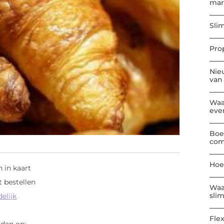
mar
Sli
Pro
Nie
van
Waa
eve
Boe
com
Hoe
 in kaart
t bestellen
Waa
sli
elijk
Flex