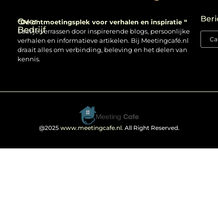
Backlinks kopen: verstandig gebruiken of risico nemen?
Beri
Over
“Dé ontmoetingsplek voor verhalen en inspiratie “
Bedrijf
Laat je verrassen door inspirerende blogs, persoonlijke
verhalen en informatieve artikelen. Bij Meetingcafé.nl
draait alles om verbinding, beleving en het delen van
kennis.
@2025
www.meetingcafe.nl
. All Right Reserved.