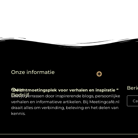
Onze informatie
Backlinks kopen: verstandig gebruiken of risico nemen?
Beri
Over
“Dé ontmoetingsplek voor verhalen en inspiratie “
Bedrijf
Laat je verrassen door inspirerende blogs, persoonlijke
verhalen en informatieve artikelen. Bij Meetingcafé.nl
draait alles om verbinding, beleving en het delen van
kennis.