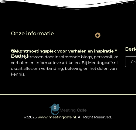
Onze informatie
Backlinks kopen: verstandig gebruiken of risico nemen?
Beri
Over
“Dé ontmoetingsplek voor verhalen en inspiratie “
Bedrijf
Laat je verrassen door inspirerende blogs, persoonlijke
verhalen en informatieve artikelen. Bij Meetingcafé.nl
draait alles om verbinding, beleving en het delen van
kennis.
@2025
www.meetingcafe.nl
. All Right Reserved.