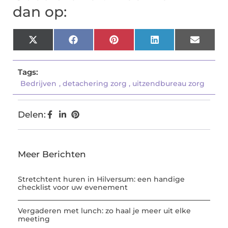
dan op:
X
Facebook
Pinterest
LinkedIn
Email
(Twitter)
Tags:
Bedrijven
,
detachering zorg
,
uitzendbureau zorg
Delen:
Meer Berichten
Stretchtent huren in Hilversum: een handige
checklist voor uw evenement
Vergaderen met lunch: zo haal je meer uit elke
meeting