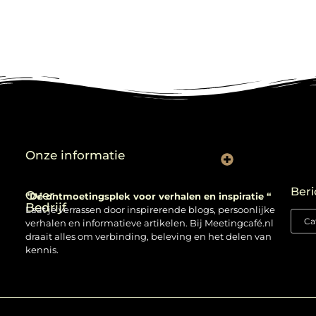
Onze informatie
Backlinks kopen: verstandig gebruiken of risico nemen?
Beri
Over
“Dé ontmoetingsplek voor verhalen en inspiratie “
Bedrijf
Laat je verrassen door inspirerende blogs, persoonlijke
verhalen en informatieve artikelen. Bij Meetingcafé.nl
draait alles om verbinding, beleving en het delen van
kennis.