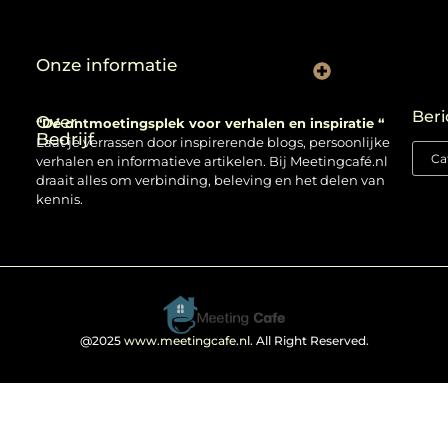
Onze informatie
Backlinks kopen: verstandig gebruiken of risico nemen?
Beri
Over
“Dé ontmoetingsplek voor verhalen en inspiratie “
Bedrijf
Laat je verrassen door inspirerende blogs, persoonlijke
verhalen en informatieve artikelen. Bij Meetingcafé.nl
draait alles om verbinding, beleving en het delen van
kennis.
@2025
www.meetingcafe.nl
. All Right Reserved.