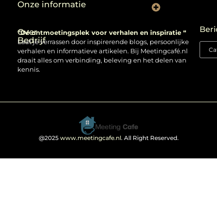
Onze informatie
Backlinks kopen: verstandig gebruiken of risico nemen?
Beri
Over
“Dé ontmoetingsplek voor verhalen en inspiratie “
Bedrijf
Laat je verrassen door inspirerende blogs, persoonlijke
verhalen en informatieve artikelen. Bij Meetingcafé.nl
draait alles om verbinding, beleving en het delen van
kennis.
@2025
www.meetingcafe.nl
. All Right Reserved.