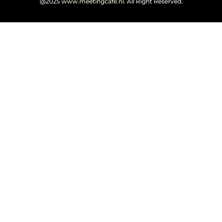
@2025
www.meetingcafe.nl
. All Right Reserved.