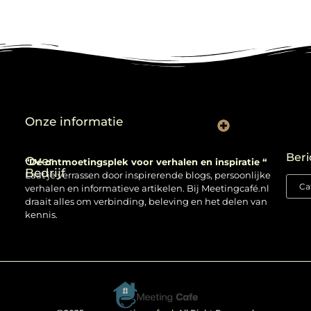
Onze informatie
Backlinks kopen: verstandig gebruiken of risico nemen?
Beri
Over
“Dé ontmoetingsplek voor verhalen en inspiratie “
Bedrijf
Laat je verrassen door inspirerende blogs, persoonlijke
verhalen en informatieve artikelen. Bij Meetingcafé.nl
draait alles om verbinding, beleving en het delen van
kennis.