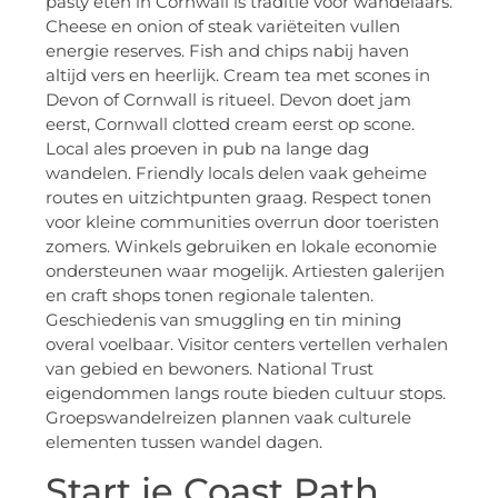
pasty eten in Cornwall is traditie voor wandelaars.
Cheese en onion of steak variëteiten vullen
energie reserves. Fish and chips nabij haven
altijd vers en heerlijk. Cream tea met scones in
Devon of Cornwall is ritueel. Devon doet jam
eerst, Cornwall clotted cream eerst op scone.
Local ales proeven in pub na lange dag
wandelen. Friendly locals delen vaak geheime
routes en uitzichtpunten graag. Respect tonen
voor kleine communities overrun door toeristen
zomers. Winkels gebruiken en lokale economie
ondersteunen waar mogelijk. Artiesten galerijen
en craft shops tonen regionale talenten.
Geschiedenis van smuggling en tin mining
overal voelbaar. Visitor centers vertellen verhalen
van gebied en bewoners. National Trust
eigendommen langs route bieden cultuur stops.
Groepswandelreizen plannen vaak culturele
elementen tussen wandel dagen.
Start je Coast Path