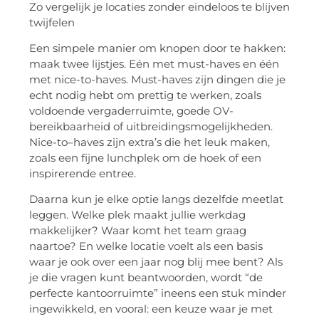
Zo vergelijk je locaties zonder eindeloos te blijven
twijfelen
Een simpele manier om knopen door te hakken:
maak twee lijstjes. Eén met must-
haves
en één
met
nice-to-haves
. Must-
haves
zijn dingen die je
echt nodig hebt om prettig te werken, zoals
voldoende vergaderruimte, goede OV-
bereikbaarheid of uitbreidingsmogelijkheden.
Nice-
to
–
haves
zijn extra’s die het leuk maken,
zoals een fijne lunchplek om de hoek of een
inspirerende entree.
Daarna kun je elke optie langs dezelfde meetlat
leggen. Welke plek maakt jullie werkdag
makkelijker? Waar komt het team graag
naartoe? En welke locatie voelt als een basis
waar je ook over een jaar nog blij mee bent? Als
je die vragen kunt beantwoorden, wordt “de
perfecte kantoorruimte” ineens een stuk minder
ingewikkeld, en vooral: een keuze waar je met